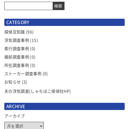
ナ
検索
ビ
ゲ
CATEGORY
ー
シ
探偵豆知識
(96)
ョ
浮気調査事例
(15)
ン
素行調査事例
(0)
婚前調査事例
(0)
所在調査事例
(0)
ストーカー調査事例
(0)
お知らせ
(3)
夫の浮気調査(しゃちほこ探偵社HP)
ARCHIVE
アーカイブ