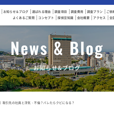
お知らせ＆ブログ
選ばれる理由
調査項目
調査費用
調査プラン
ご依
よくあるご質問
コンセプト
探偵豆知識
会社概要
アクセス
全
News & Blog
お知らせ&ブログ
】取引先の社員と浮気・不倫？バレたらクビになる？