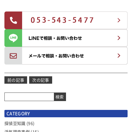
投
前の記事
次の記事
稿
ナ
検索
ビ
ゲ
CATEGORY
ー
シ
探偵豆知識
(96)
ョ
浮気調査事例
(15)