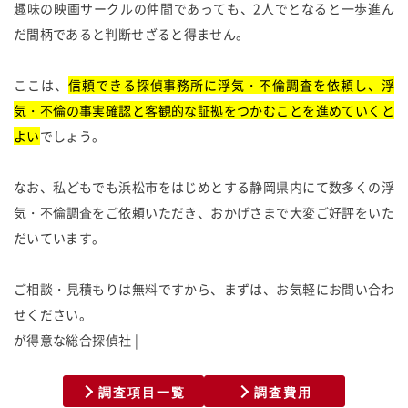
趣味の映画サークルの仲間であっても、2人でとなると一歩進ん
だ間柄であると判断せざると得ません。
ここは、
信頼できる探偵事務所に浮気・不倫調査を依頼し、浮
気・不倫の事実確認と客観的な証拠をつかむことを進めていくと
よい
でしょう。
なお、私どもでも浜松市をはじめとする静岡県内にて数多くの浮
気・不倫調査をご依頼いただき、おかげさまで大変ご好評をいた
だいています。
ご相談・見積もりは無料ですから、まずは、お気軽にお問い合わ
せください。
が
得
意
な
総
合
探
偵
社
調査項目一覧
調査費用