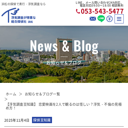
LINE、メール問い合わせ24h対応、
浜松の探偵で素行・浮気調査なら
電話対応09:00〜18:00 相談無料
053-543-5477
News & Blog
お知らせ&ブログ
ホーム
お知らせ＆ブログ一覧
【浮気調査豆知識】 恋愛映画を2人で観るのは怪しい？浮気・不倫の見極
め方！
探偵豆知識
2025年11月4日