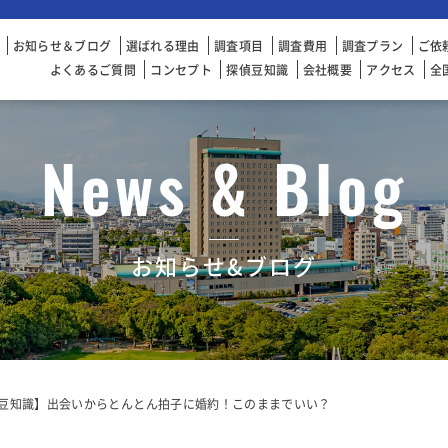
お知らせ＆ブログ
選ばれる理由
調査項目
調査費用
調査プラン
ご依
よくあるご質問
コンセプト
探偵豆知識
会社概要
アクセス
全
News & Blog
お知らせ&ブログ
豆知識】出会いからとんとん拍子に婚約！このままでいい？