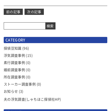
投
前の記事
次の記事
稿
ナ
検索
ビ
ゲ
CATEGORY
ー
シ
探偵豆知識
(96)
ョ
浮気調査事例
(15)
ン
素行調査事例
(0)
婚前調査事例
(0)
所在調査事例
(0)
ストーカー調査事例
(0)
お知らせ
(3)
夫の浮気調査(しゃちほこ探偵社HP)