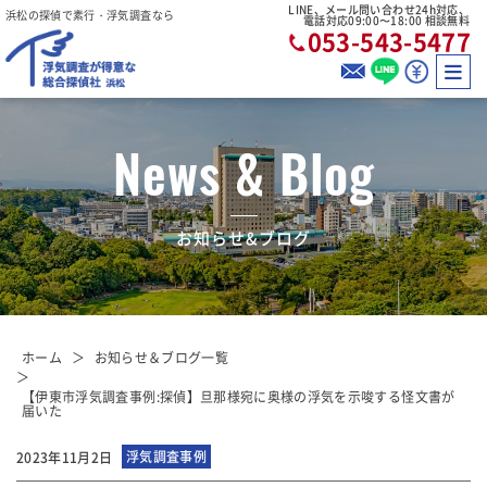
LINE、メール問い合わせ24h対応、
浜松の探偵で素行・浮気調査なら
電話対応09:00〜18:00 相談無料
053-543-5477
News & Blog
お知らせ&ブログ
ホーム
お知らせ＆ブログ一覧
【伊東市浮気調査事例:探偵】旦那様宛に奥様の浮気を示唆する怪文書が
届いた
浮気調査事例
2023年11月2日