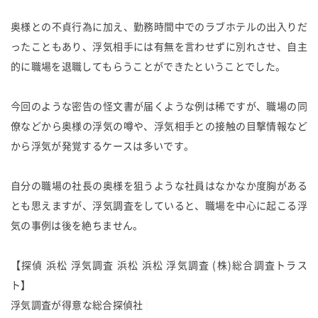
奥様との不貞行為に加え、勤務時間中でのラブホテルの出入りだ
ったこともあり、浮気相手には有無を言わせずに別れさせ、自主
的に職場を退職してもらうことができたということでした。
今回のような密告の怪文書が届くような例は稀ですが、職場の同
僚などから奥様の浮気の噂や、浮気相手との接触の目撃情報など
から浮気が発覚するケースは多いです。
自分の職場の社長の奥様を狙うような社員はなかなか度胸がある
とも思えますが、浮気調査をしていると、職場を中心に起こる浮
気の事例は後を絶ちません。
【探偵 浜松 浮気調査 浜松 浜松 浮気調査 (株)総合調査トラス
ト】
浮
気
調
査
が
得
意
な
総
合
探
偵
社