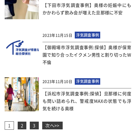
【下田市浮気調査事例】奥様の妊娠中にも
かかわらず飲み会が増えた旦那様に不安
浮気調査事例
2023年11月15日
【御殿場市浮気調査事例:探偵】奥様が保育
園で知り合ったイクメン男性と割り切ったW
不倫
浮気調査事例
2023年11月10日
【浜松市浮気調査事例:探偵】旦那様に何度
も問い詰められ、警戒度MAXの状態でも浮
気を続ける奥様
ペ
1
2
3
次へ>>
ー
ジ